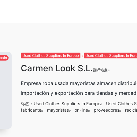
Used Clothes Suppliers In Europe
Used Clothes Suppliers In Eur
pain
Carmen Look S.L.
翻译站点
Empresa ropa usada mayoristas almacen distribuido
importación y exportación para tiendas y mercadil
标签：
Used Clothes Suppliers In Europe
Used Clothes Su
fabricante
mayoristas
on-line
proveedores
recic