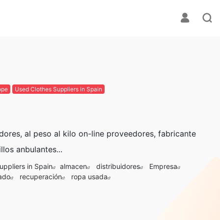
ope
Used Clothes Suppliers in Spain
res, al peso al kilo on-line proveedores, fabricante
los anbulantes...
ppliers in Spain
almacen
distribuidores
Empresa
lado
recuperación
ropa usada