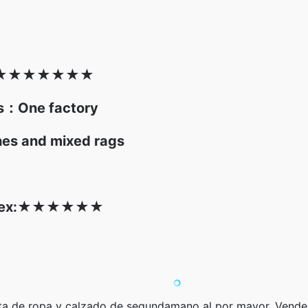
★
★★★
★
★
★
es：One factory
hes and mixed rags
ex:
★
★★
★
★
★
 de ropa y calzado de segundamano al por mayor. Vendemo