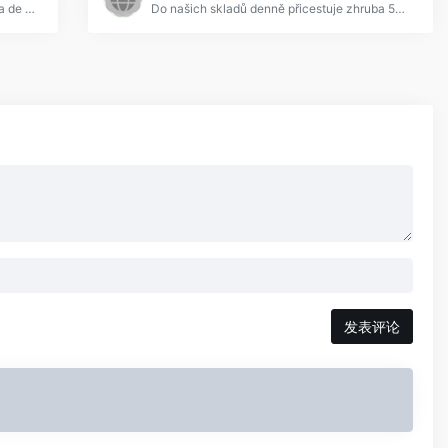
Empresa especializada en clasificar ropa de segunda mano para tiendas mercadillos puestos ambulantes. Exportamos nuestros productos a Europa del este, Russia, Pakistan, Africa Occidental (+34)666.122.877
Do našich skladů denně přicestuje zhruba 50 tun textilu z celého světa. Dovážíme značkovou, kvalitní módu za rozumnou cenu. Zjistěte více informací na našem webu.
发表评论