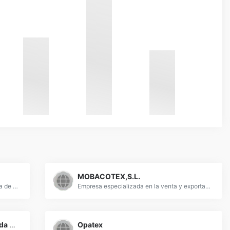
MOBACOTEX,S.L.
Empresa especializada en clasificar ropa de segunda mano para tiendas mercadillos puestos ambulantes. Exportamos nuestros productos a Europa del este, Russia, Pakistan, Africa Occidental
Empresa especializada en la venta y exportación de ropa de segunda mano usada al por mayor. Exportamos second hand clothes and used clothing.
Empresa de ropa usada clasificada de Primera Calidad
Opatex