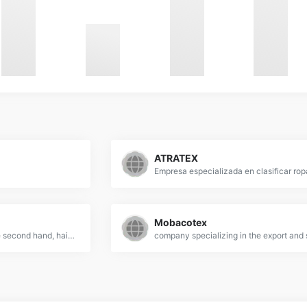
ATRATEX
Mobacotex
SecondTex - depozit haine second hand, haine anglia second hand, magazine haine second hand, haine crema second, carpe textile, | haine second hand depozit