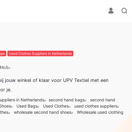
ope
Used Clothes Suppliers in Netherlands
译站点
bij jouw winkel of klaar voor UPV Textiel met een
or je.
uppliers in Netherlands
second hand bags
second hand
Shoes
Used Bags
Used Clothes
used clothes suppliers
thes
wholesale second hand shoes
Wholesale used clothing