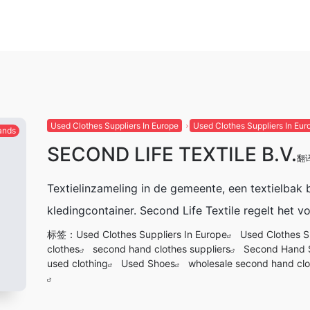
Used Clothes Suppliers In Europe
Used Clothes Suppliers In Eur
ands
SECOND LIFE TEXTILE B.V.
翻
Textielinzameling in de gemeente, een textielbak 
kledingcontainer. Second Life Textile regelt het vo
标签：
Used Clothes Suppliers In Europe
Used Clothes S
clothes
second hand clothes suppliers
Second Hand 
used clothing
Used Shoes
wholesale second hand clo