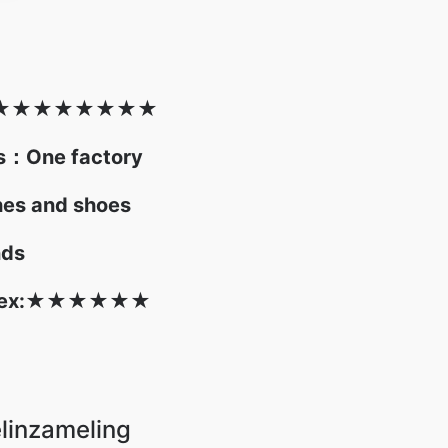
★
★★★★
★
★
★
es：One factory
hes and shoes
nds
ex:
★
★★
★
★
★
elinzameling