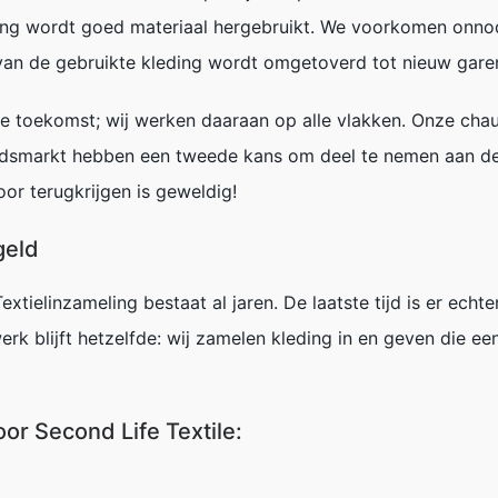
ing wordt goed materiaal hergebruikt. We voorkomen onnodi
 van de gebruikte kleding wordt omgetoverd tot nieuw gare
de toekomst; wij werken daaraan op alle vlakken. Onze ch
eidsmarkt hebben een tweede kans om deel te nemen aan de
r terugkrijgen is geweldig!
geld
T
extielinzameling
bestaat al jaren. De laatste tijd is er ec
erk blijft hetzelfde: wij zamelen
kleding
in en geven die ee
oor Second Life
Textile
:
;