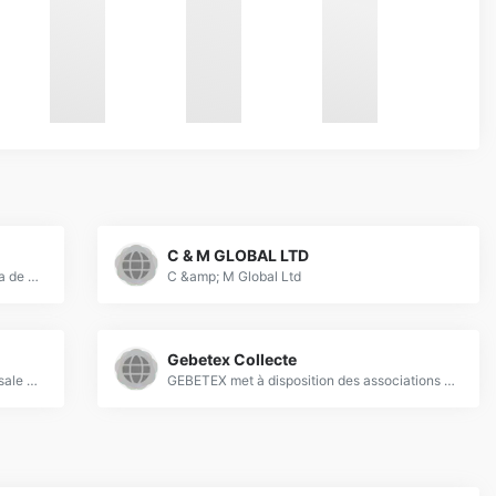
C & M GLOBAL LTD
Empresa especializada en clasificar ropa de segunda mano para tiendas mercadillos puestos ambulantes. Exportamos nuestros productos a Europa del este, Russia, Pakistan, Africa Occidental
C &amp; M Global Ltd
Gebetex Collecte
company specializing in the export and sale of used clothing and second hand clothes and shoes wholesale in Spain. Used clothing store. Best quality of Second hand clothes.
GEBETEX met à disposition des associations et structures d’insertion des moyens gratuits pour collecter, entreposer et expédier les textiles usagés.