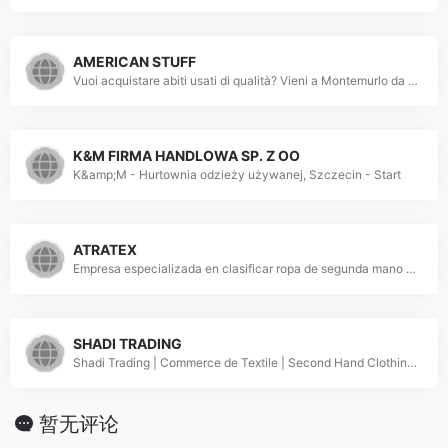
AMERICAN STUFF
Vuoi acquistare abiti usati di qualità? Vieni a Montemurlo da American Stuff Research per scoprire il nostro servizio di import ed export di abiti vintage.
K&M FIRMA HANDLOWA SP. Z OO
K&amp;M - Hurtownia odzieży używanej, Szczecin - Start
ATRATEX
Empresa especializada en clasificar ropa de segunda mano para tiendas mercadillos puestos ambulantes. Exportamos nuestros productos a Europa del este, Russia, Pakistan, Africa Occidental
SHADI TRADING
Shadi Trading | Commerce de Textile | Second Hand Clothing | Vente de vêtements d'occasion | Shadi Trading Secondhand Clothing | spécialisée dans le commerce des vêtements usagés, chaussures usagées, Antique et accessoires.
暂无评论