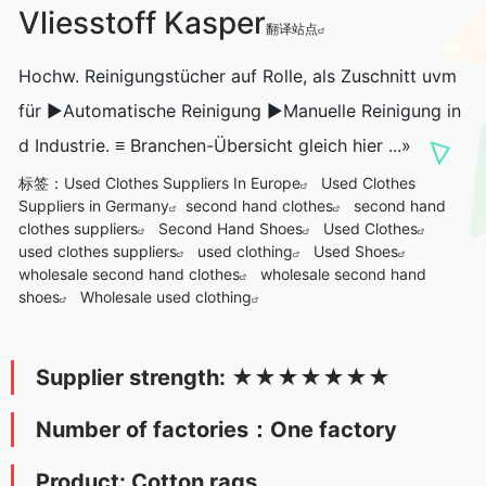
Vliesstoff Kasper
翻译站点
Hochw. Reinigungstücher auf Rolle, als Zuschnitt uvm
für ►Automatische Reinigung ►Manuelle Reinigung in
d Industrie. ≡ Branchen-Übersicht gleich hier ...»
标签：
Used Clothes Suppliers In Europe
Used Clothes
Suppliers in Germany
second hand clothes
second hand
clothes suppliers
Second Hand Shoes
Used Clothes
used clothes suppliers
used clothing
Used Shoes
wholesale second hand clothes
wholesale second hand
shoes
Wholesale used clothing
Supplier strength:
★
★★★
★
★
★
Number of factories：One factory
Product: Cotton rags