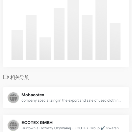
相关导航
Mobacotex
company specializing in the export and sale of used clothing and second hand clothes and shoes wholesale in Spain. Used clothing store. Best quality of Second hand clothes.
ECOTEX GMBH
Hurtownia Odzieży Używanej - ECOTEX Group ✔️ Gwarancja wysokiej jakości odzieży niesortowanej i sortowanej ✔️ Certyfikat TÜV Rheinland - Sprawdź naszą ofertę!